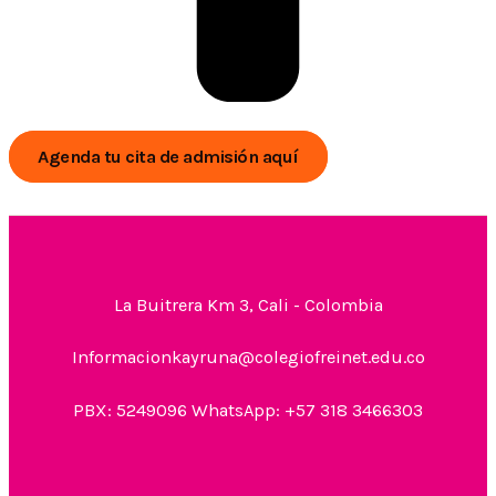
Agenda tu cita de admisión aquí
La Buitrera Km 3, Cali - Colombia
Informacionkayruna@colegiofreinet.edu.co
PBX: 5249096 WhatsApp: +57 318 3466303